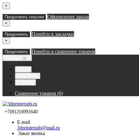
×
Оформление заказа
Продолжить покупки
×
Перейти в закладки
Продолжить
×
Перейти в сравнение товаров
Продолжить
Валюта
р.
€ Euro
$ US Dollar
р. Рубль
Сравнение товаров (0)
+7(812)3091640
E-mail
3dprinterspb@mail.ru
Заказ звонка