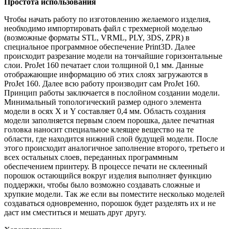
Простота использования
Чтобы начать работу по изготовлению желаемого изделия,
необходимо импортировать файл с трехмерной моделью
(возможные форматы STL, VRML, PLY, 3DS, ZPR) в
специальное программное обеспечение Print3D. Далее
происходит разрезание модели на тончайшие горизонтальные
слои. ProJet 160 печатает слои толщиной 0,1 мм. Данные
отображающие информацию об этих слоях загружаются в
ProJet 160. Далее всю работу производит сам ProJet 160.
Принцип работы заключается в послойном создании модели.
Минимальный топологический размер одного элемента
модели в осях X и Y составляет 0,4 мм. Область создания
модели заполняется первым слоем порошка, далее печатная
головка наносит специальное клеящее вещество на те
области, где находится нижний слой будущей модели. После
этого происходит аналогичное заполнение второго, третьего и
всех остальных слоев, переданных программным
обеспечением принтеру. В процессе печати не склеенный
порошок остающийся вокруг изделия выполняет функцию
поддержки, чтобы было возможно создавать сложные и
хрупкие модели. Так же если вы поместите несколько моделей
создаваться одновременно, порошок будет разделять их и не
даст им сместиться и мешать друг другу.