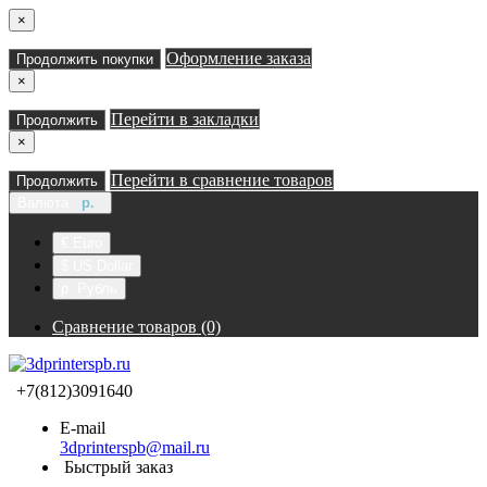
×
Оформление заказа
Продолжить покупки
×
Перейти в закладки
Продолжить
×
Перейти в сравнение товаров
Продолжить
Валюта
р.
€ Euro
$ US Dollar
р. Рубль
Сравнение товаров (0)
+7(812)3091640
E-mail
3dprinterspb@mail.ru
Быстрый заказ