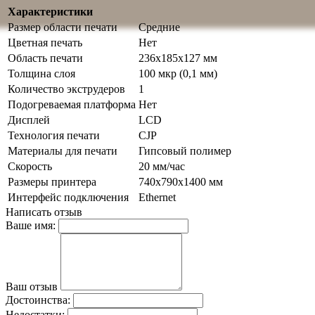
Характеристики
Размер области печати
Средние
Цветная печать
Нет
Область печати
236x185x127 мм
Толщина слоя
100 мкр (0,1 мм)
Количество экструдеров
1
Подогреваемая платформа
Нет
Дисплей
LCD
Технология печати
CJP
Материалы для печати
Гипсовый полимер
Скорость
20 мм/час
Размеры принтера
740x790x1400 мм
Интерфейс подключения
Ethernet
Написать отзыв
Ваше имя:
Ваш отзыв
Достоинства:
Недостатки: