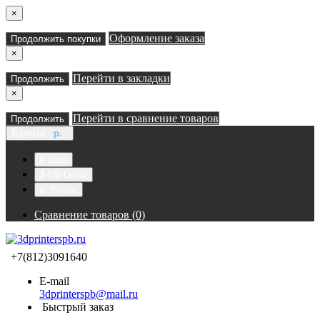
×
Оформление заказа
Продолжить покупки
×
Перейти в закладки
Продолжить
×
Перейти в сравнение товаров
Продолжить
Валюта
р.
€ Euro
$ US Dollar
р. Рубль
Сравнение товаров (0)
+7(812)3091640
E-mail
3dprinterspb@mail.ru
Быстрый заказ