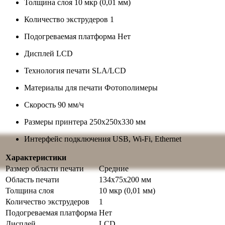
Толщина слоя
10 мкр (0,01 мм)
Количество экструдеров
1
Подогреваемая платформа
Нет
Дисплей
LCD
Технология печати
SLA/LCD
Материалы для печати
Фотополимеры
Скорость
90 мм/ч
Размеры принтера
250х250х330 мм
Интерфейс подключения
USB, Wi-Fi, Ethernet
Характеристики
Размер области печати
Средние
Область печати
134х75x200 мм
Толщина слоя
10 мкр (0,01 мм)
Количество экструдеров
1
Подогреваемая платформа
Нет
Дисплей
LCD