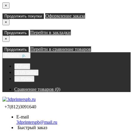
×
Оформление заказа
Продолжить покупки
×
Перейти в закладки
Продолжить
×
Перейти в сравнение товаров
Продолжить
Валюта
р.
€ Euro
$ US Dollar
р. Рубль
Сравнение товаров (0)
+7(812)3091640
E-mail
3dprinterspb@mail.ru
Быстрый заказ