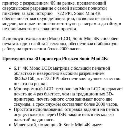
принтер с разрешением 4K на рынке, предлагающий
сверхвысокое разрешение с самой высокой полнотой
пикселей за всю историю – 722 PPI. Sonic Mini 4K
обеспечивает высокую детализацию, позволяя печатать
модели, которые точно соответствуют размерам и дизайну, в
независимости от сложности проекта.
Используя технологию Mono LCD, Sonic Mini 4K способен
печатать один слой за 2 секунды, обеспечивая стабильную
работу на протяжении более 2000 часов.
Преимущества 3D принтера Phrozen Sonic Mini 4K:
6,1” 4K Mono LCD: матрица с большой печатной
областью и невероятно высоким разрешением
3840x2160 px и 722 PPI обеспечивает лучшее качество
печати на рынке.
Монохромный LCD: технология Mono LCD предлагает
печать до 4 раз быстрее, чем на традиционных 3D-
принтерах, печать одного слоя занимает всего две
секунды, а срок службы составляет более 2000 часов.
Простота использования: отправка заданий на печать
осуществляется через USB-накопитель в несколько
нажатий на дисплее.
Маленький, но мощный: Sonic Mini 4K имеет