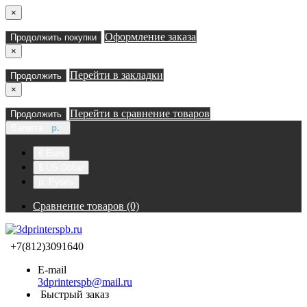
×
Оформление заказа
Продолжить покупки
×
Перейти в закладки
Продолжить
×
Перейти в сравнение товаров
Продолжить
Валюта
р.
€ Euro
$ US Dollar
р. Рубль
Сравнение товаров (0)
+7(812)3091640
E-mail
3dprinterspb@mail.ru
Быстрый заказ